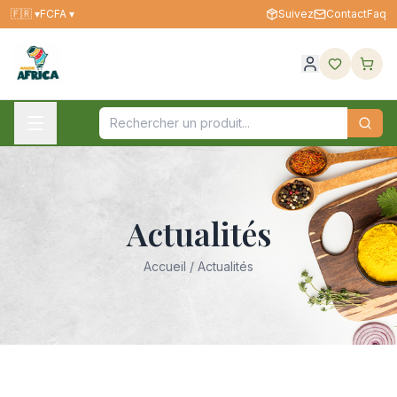
🇫🇷
▾
FCFA ▾
Suivez
Contact
Faq
Actualités
Accueil
/ Actualités