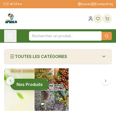
🇫🇷
▾
FCFA ▾
Suivez
Contact
Faq
TOUTES LES CATÉGORIES
NOUS SOMMES Marché Africa
Nos Produits