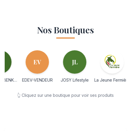
Nos Boutiques
EV
JL
BOUTIQUE BENKADI FATI
EDEV-VENDEUR
JOSY Lifestyle
La Jeune Fermière
Mar
👆 Cliquez sur une boutique pour voir ses produits