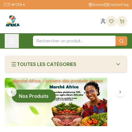
🇫🇷
▾
FCFA ▾
Suivez
Contact
Faq
TOUTES LES CATÉGORIES
NOUS SOMMES Marché Africa
Nos Produits